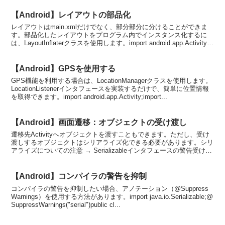
【Android】レイアウトの部品化
レイアウトはmain.xmlだけでなく、部分部分に分けることができま
す。部品化したレイアウトをプログラム内でインスタンス化するに
は、LayoutInflaterクラスを使用します。import android.app.Activity;i
m...
【Android】GPSを使用する
GPS機能を利用する場合は、LocationManagerクラスを使用します。
LocationListenerインタフェースを実装するだけで、簡単に位置情報
を取得できます。import android.app.Activity;import...
【Android】画面遷移：オブジェクトの受け渡し
遷移先Activityへオブジェクトを渡すこともできます。ただし、受け
渡しするオブジェクトはシリアライズ化できる必要があります。シリ
アライズについての注意 → Serializableインタフェースの警告受け渡
しするオブジェクトのクラス：D...
【Android】コンパイラの警告を抑制
コンパイラの警告を抑制したい場合、アノテーション（@Suppress
Warnings）を使用する方法があります。import java.io.Serializable;@
SuppressWarnings("serial")public cl...