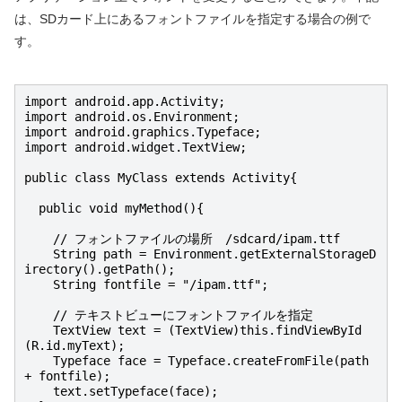
は、SDカード上にあるフォントファイルを指定する場合の例で
す。
import android.app.Activity;

import android.os.Environment;

import android.graphics.Typeface;

import android.widget.TextView;

public class MyClass extends Activity{

  public void myMethod(){

    // フォントファイルの場所　/sdcard/ipam.ttf

    String path = Environment.getExternalStorageD
irectory().getPath();

    String fontfile = "/ipam.ttf";

    // テキストビューにフォントファイルを指定

    TextView text = (TextView)this.findViewById
(R.id.myText);

    Typeface face = Typeface.createFromFile(path 
+ fontfile);

    text.setTypeface(face);
