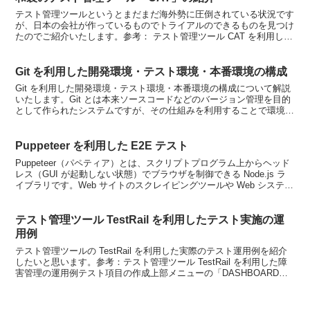
テスト管理ツールというとまだまだ海外勢に圧倒されている状況です
が、日本の会社が作っているものでトライアルのできるものを見つけ
たのでご紹介いたします。参考： テスト管理ツール CAT を利用した
障害管理の運用例参考： テスト管理ツール CAT...
Git を利用した開発環境・テスト環境・本番環境の構成
Git を利用した開発環境・テスト環境・本番環境の構成について解説
いたします。Git とは本来ソースコードなどのバージョン管理を目的
として作られたシステムですが、その仕組みを利用することで環境の
複製が容易に実現できるため、テスト環境や本番環...
Puppeteer を利用した E2E テスト
Puppeteer（パペティア）とは、スクリプトプログラム上からヘッド
レス（GUI が起動しない状態）でブラウザを制御できる Node.js ラ
イブラリです。Web サイトのスクレイピングツールや Web システム
の E2E テストプログラ...
テスト管理ツール TestRail を利用したテスト実施の運
用例
テスト管理ツールの TestRail を利用した実際のテスト運用例を紹介
したいと思います。参考：テスト管理ツール TestRail を利用した障
害管理の運用例テスト項目の作成上部メニューの「DASHBOARD」
からプロジェクトを作成（あるい...