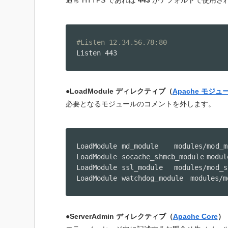
通常 HTTPS であれば
443
がデフォルトで使用さ
#Listen 12.34.56.78:80
Listen 443
●LoadModule ディレクティブ（
Apache モジュー
必要となるモジュールのコメントを外します。
LoadModule md_module	modules
LoadModule 
LoadModule ssl_module	module
LoadModule watchdog
●ServerAdmin ディレクティブ（
Apache Core
）