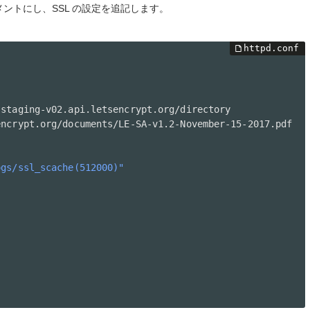
ントにし、SSL の設定を追記します。
staging-v02.api.letsencrypt.org/directory

ncrypt.org/documents/LE-SA-v1.2-November-15-2017.pdf

ogs/ssl_scache(512000)"