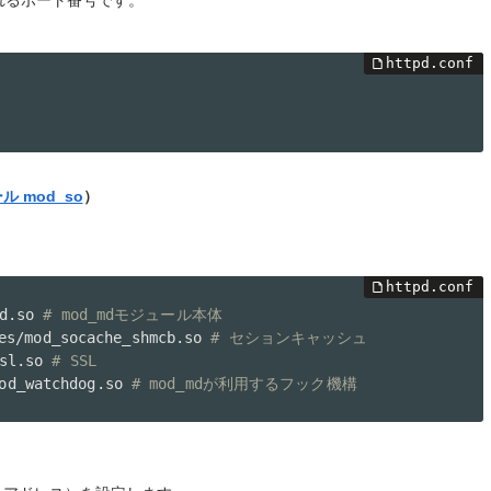
れるポート番号です。
ル mod_so
）
/mod_md.so 
# mod_mdモジュール本体
socache_shmcb_module	modules/mod_socache_shmcb.so 
# セションキャッシュ
s/mod_ssl.so 
# SSL
_module	modules/mod_watchdog.so 
# mod_mdが利用するフック機構