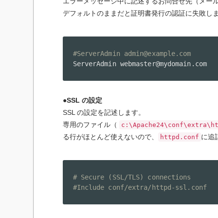
エラーメッセージ中に記述するお問合せ先（メー
デフォルトのままだと証明書発行の認証に失敗し
#ServerAdmin admin@example.com
ServerAdmin webmaster@mydomain.com
●SSL の設定
SSL の設定を記述します。
専用のファイル（
c:\Apache24\conf\extra\h
る行がほとんど使えないので、
に追
httpd.conf
# Secure (SSL/TLS) connections
#Include conf/extra/httpd-ssl.conf