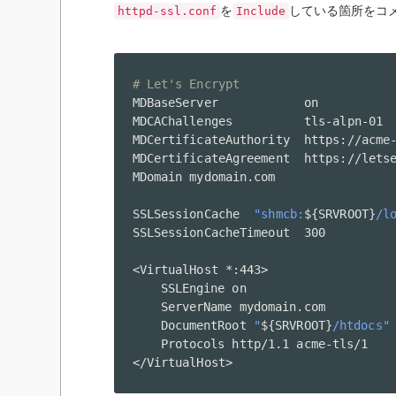
を
している箇所をコメ
httpd-ssl.conf
Include
# Let's Encrypt
MDBaseServer            on

MDCAChallenges          tls-alpn-01

MDCertificateAuthority  https://acme-
MDCertificateAgreement  https://letse
MDomain mydomain.com

SSLSessionCache  
"shmcb:
${SRVROOT}
/l
SSLSessionCacheTimeout  300

<
VirtualHost *:443
>
	SSLEngine on

	ServerName mydomain.com

	DocumentRoot 
"
${SRVROOT}
/htdocs"
<
/VirtualHost
>