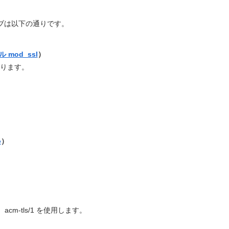
ティブは以下の通りです。
 mod_ssl
）
なります。
e
）
m-tls/1 を使用します。