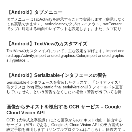
【Android】タブメニュー
タブメニューはTabActivityを継承することで実装します（継承しなく
ても実装できます）。setIndicatorでタブのレイアウト、setContent
でタブに対応する画面のレイアウトを設定します。また、タブ切り替
えはOnTabCha...
【Android】TextViewのカスタマイズ
TextViewのカスタマイズについて、主な設定を挙げます。import and
roid.app.Activity;import android.graphics.Color;import android.graphic
s.Typeface...
【Android】Serializableインタフェースの警告
Serializableインタフェースを実装したクラスで、「シリアライズ可
能クラスは long 型の static final serialVersionUID フィールドを宣言
していません」という警告をなくしたい場合（警告が出ていても特
に...
画像からテキストを検出する OCR サービス – Google
Cloud Vision API
OCR（光学式文字認識）による画像からのテキスト検出・抽出する
サービス（API）である、Google の Cloud Vision API の出力書式や
設定手順を説明します（サンプルプログラムはこちら）。限度内であ