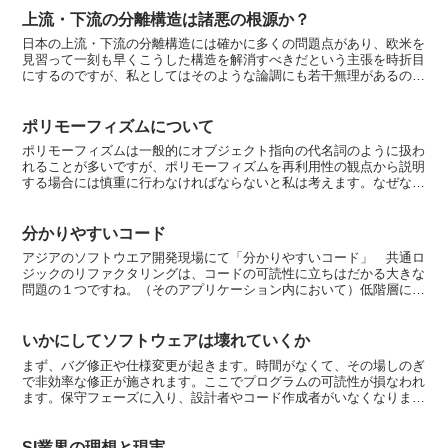
上流・下流の分離構造は諸悪の根源か？
日本の上流・下流の分離構造には確かに多くの問題点があり、欧米を
見習って一刻も早くこうした構造を解消すべきだという主張を時折目
にするのですが、私としてはそのような論調にも若干無理があるので
はないかと思っています。結局のところ、スキルの低い人間...
ポリモーフィズムについて
ポリモーフィズムは一般的にオブジェクト指向の代名詞のように扱わ
れることが多いですが、ポリモーフィズムを再利用性の観点から説明
する場合には慎重に行わなければならないと私は考えます。なぜなら
ポリモーフィズムの根源的な意味とは、オブジェクト同士の...
分かりやすいコード
アジアのソフトウエア開発現場にて「分かりやすいコード」 共通ロ
ジックのリファクタリングは、コードの可読性に立ちはだかる大きな
問題の１つですね。（そのアプリケーション内において）低階層に位
置する共通関数群やスーパークラス等は、ソフトウェアの大...
いかにしてソフトウェアは壊れていくか
まず、バグ修正や仕様変更が起きます。時間がなくて、その場しのぎ
で非効率な修正が施されます。ここでプログラムの可読性が損なわれ
ます。保守フェーズに入り、設計者やコード作成者がいなくなりま
す。後任が全体を把握しきれないまま、コードの追加・修正を...
SI業界の理想と現実