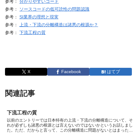
参考：
分かりやすいコード
参考：
ソースコードの低可読性の問題認識
参考：
SI業界の理想と現実
参考：
上流・下流の分離構造は諸悪の根源か？
参考：
下流工程の質
X
Facebook
はてブ
関連記事
下流工程の質
以前のエントリーでは日本特有の上流・下流の分離構造について、そ
れが必ずしも諸悪の根源とは言えないのではないかというお話しまし
た。ただ、だからと言って、この分離構造に問題がないとはまったく
思っていません。分離構造の一番の問題点は、下流工程をブ...