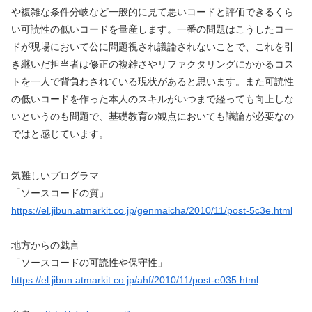
や複雑な条件分岐など一般的に見て悪いコードと評価できるくら
い可読性の低いコードを量産します。一番の問題はこうしたコー
ドが現場において公に問題視され議論されないことで、これを引
き継いだ担当者は修正の複雑さやリファクタリングにかかるコス
トを一人で背負わされている現状があると思います。また可読性
の低いコードを作った本人のスキルがいつまで経っても向上しな
いというのも問題で、基礎教育の観点においても議論が必要なの
ではと感じています。
気難しいプログラマ
「ソースコードの質」
https://el.jibun.atmarkit.co.jp/genmaicha/2010/11/post-5c3e.html
地方からの戯言
「ソースコードの可読性や保守性」
https://el.jibun.atmarkit.co.jp/ahf/2010/11/post-e035.html