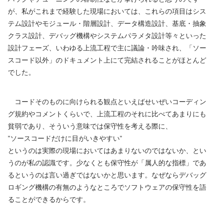
が、私がこれまで経験した現場においては、これらの項目はシス
テム設計やモジュール・階層設計、データ構造設計、基底・抽象
クラス設計、デバッグ機構やシステムパラメタ設計等々といった
設計フェーズ、いわゆる上流工程で主に議論・吟味され、「ソー
スコード以外」のドキュメント上にて完結されることがほとんど
でした。
コードそのものに向けられる観点といえばせいぜいコーディン
グ規約やコメントくらいで、上流工程のそれに比べてあまりにも
貧弱であり、そういう意味では保守性を考える際に、
”ソースコードだけに目がいきやすい”
というのは実際の現場においてはあまりないのではないか、とい
うのが私の認識です。少なくとも保守性が「属人的な指標」であ
るというのは言い過ぎではないかと思います。なぜならデバッグ
ロギング機構の有無のようなところでソフトウェアの保守性を語
ることができるからです。