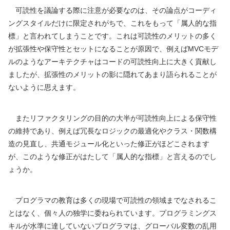
可読性を議論する際に注意が必要なのは、その論点がコーディ
ングスタイルだけに限定されがちで、これをもって「属人的な指
標」と言われてしまうことです。これは可読性のメリットの多く
が拡張性や保守性とセットになることが原因で、例えばMVCモデ
ルのようなアーキテクチャはコードの可読性向上に大きく貢献し
ましたが、拡張性のメリットの影に隠れてあまり語られることが
ないように思えます。
またリファクタリングの目的の大半が可読性向上による保守性
の維持であり、例えば冗長なロジックの最適化やクラス・関数構
造の見直し、共通モジュール化といった修正がほどこされます
が、このような修正がはたして「属人的な指標」と言えるのでし
ょうか。
プログラマの教育は多くの現場で可読性の領域までなされるこ
とはなく、個々人の独学に委ねられています。プログラミングス
キルが水準に達していないプログラマは、グローバル変数の乱用