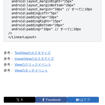
 　android:layout_marginRight="15px"
 　android:layout_marginBottom="20px"
 　android:layout_margin="10px" // すべてに10px
 　android:paddingLeft="5px"
 　android:paddingTop="10px"
 　android:paddingRight="15px"
 　android:paddingBottom="20px"
 　android:padding="10px" // すべてに10px
 />
 </LinearLayout>
参考：
TextViewのカスタマイズ
参考：
ImageViewのカスタマイズ
参考：
Viewのクリックイベント
参考：
Viewのタッチイベント
X
Facebook
はてブ