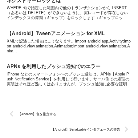
ネクストキーロックとは
WHERE 句で指定した範囲内で他のトランザクションから INSERT
（あるいは DELETE）ができないように、実レコードが存在しない
インデックスの隙間（ギャップ）をロックします（ギャップロッ
ク）。さらに指定範囲を超えた直近の実レコードもロックします（レ
コードロック）。このギャップロックとレコードロックの組み合わせ
がネクストキーロックです。
【Android】Tweenアニメーション for XML
XMLで記述した場合はこうなります。import android.app.Activity;imp
ort android.view.animation.Animation;import android.view.animation.A
nim...
APNs を利用したプッシュ通知でのエラー
iPhone などのスマートフォンへのプッシュ通知は、APNs【Apple P
ush Notification Service】を利用して行います。サーバ側での処理の
実装はそれほど難しくはありませんが、プッシュ通知に必要な証明書
を用意するの...
【Android】色を指定する
【Android】Serializableインタフェースの警告