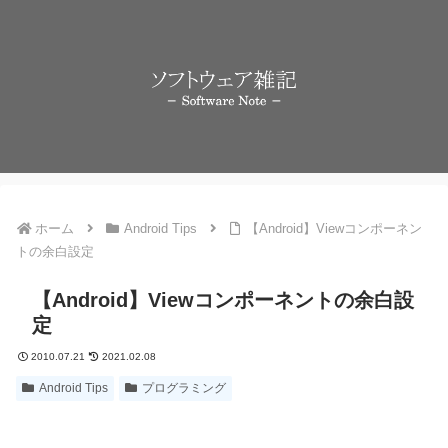
ホーム
Android Tips
【Android】Viewコンポーネン
トの余白設定
【Android】Viewコンポーネントの余白設
定
2010.07.21
2021.02.08
Android Tips
プログラミング