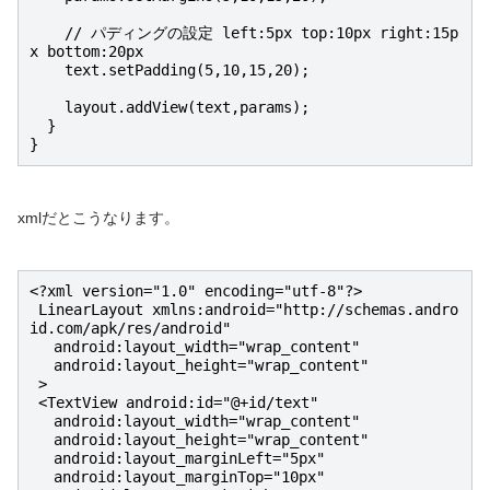
    // パディングの設定 left:5px top:10px right:15p
x bottom:20px

    text.setPadding(5,10,15,20);

    layout.addView(text,params);

  }

}
xmlだとこうなります。
<?xml version="1.0" encoding="utf-8"?>
 LinearLayout xmlns:android="http://schemas.andro
id.com/apk/res/android"
 　android:layout_width="wrap_content"
 　android:layout_height="wrap_content"
 >
 <TextView android:id="@+id/text"
 　android:layout_width="wrap_content"
 　android:layout_height="wrap_content"
 　android:layout_marginLeft="5px"
 　android:layout_marginTop="10px"