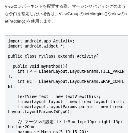
Viewコンポーネントを配置する際、マージンやパディングのよう
な余白を指定したい場合は、ViewGroupのsetMargins()やViewのs
etPadding()を使用します。
import android.app.Activity;

import android.widget.*;

public class MyClass extends Activity{

  public void myMethod(){

    int FP = LinearLayout.LayoutParams.FILL_PAREN
T;

    int WC = LinearLayout.LayoutParams.WRAP_CONTE
NT;

    TextView text = new TextView(this);

    LinearLayout layout = new LinearLayout(this);

    LinearLayout.LayoutParams params = new Linear
Layout.LayoutParams(WC,WC);

    // マージンの設定 left:5px top:10px right:15px 
bottom:20px

    params.setMargins(5,10,15,20);
